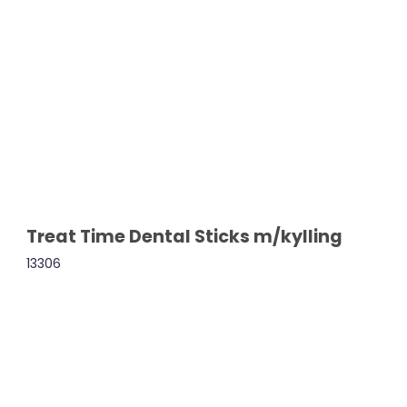
Apporter mm
Bolde
Klikker
Klokker / Kong
Magnet
Spor
Udstilling
Vand
Treat Time Dental Sticks m/kylling
13306