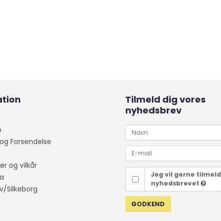
tion
Tilmeld dig vores
nyhedsbrev
p
 og Forsendelse
er og vilkår
Jeg vil gerne tilmel
a
nyhedsbrevet
v/Silkeborg
GODKEND