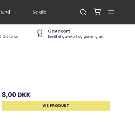
Hund
Se alle
Gavekort
å din konto
Bestil et gavekort og gør en glad
Børster
Boxby
Badeanvisning
Softies Drop / GrainFree
Shampoo
Naturlige snack
Tyggeben
01 - Godbids-bolde m.fl.
8,00 DKK
Dental Sticks
VIS PRODUKT
Hike / K9-Biathlon (Seler