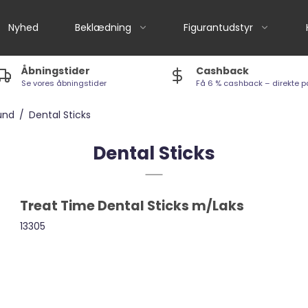
Nyhed
Beklædning
Figurantudstyr
Åbningstider
Cashback
Se vores åbningstider
Få 6 % cashback – direkte p
Andre mærker
Aktivitetslegetøj
Iams Cat - Foder
Arion Fresh
Bide-/legereb
und
/
Dental Sticks
Arion Original Cat -
Foder
Arion Original
Legetøj - diverse
Dental Sticks
Arion Fresh Cat - Foder
Eukanuba
Legetøj til vand
Kattesnacks og
Arion Health & Care
Tøj- & Stofdyr
Godbider
Treat Time Dental Sticks m/Laks
Fodertilskud / Lakseolie
Legetøj til katte
m.m.
13305
Kattegrus / Kattebakker
Kingsmoor
m.m
Kingsmoor
Hurtta jakker