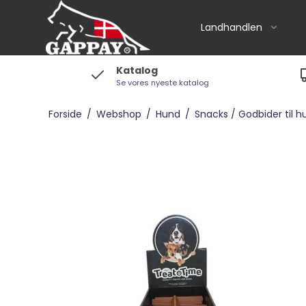
Landhandlen
Katalog
Se vores nyeste katalog
Foderhuse m.m
Aveve
Forside
/
Webshop
/
Hund
/
Snacks / Godbider til h
Equifirst
Equsana
Horselux
Spåner og andet
tilbehør
Vitaminer / Mineraler
m.v / Heste-snack
Grime / Træktov /
Børster m.v.