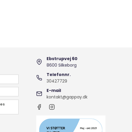
Ebstrupvej 60
8600 Silkeborg
Telefonnr.
30427729
E-mail
kontakt@gappay.dk
des