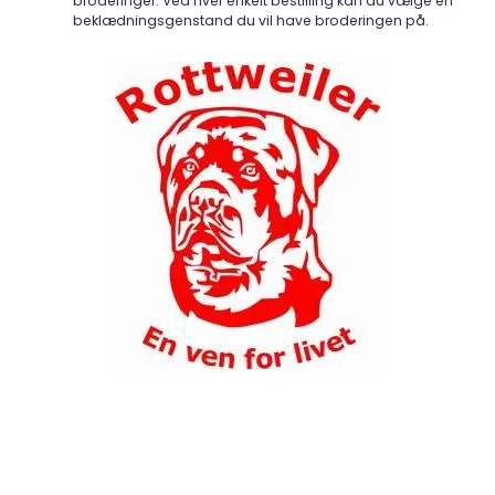
broderinger. Ved hver enkelt bestilling kan du vælge en
beklædningsgenstand du vil have broderingen på.