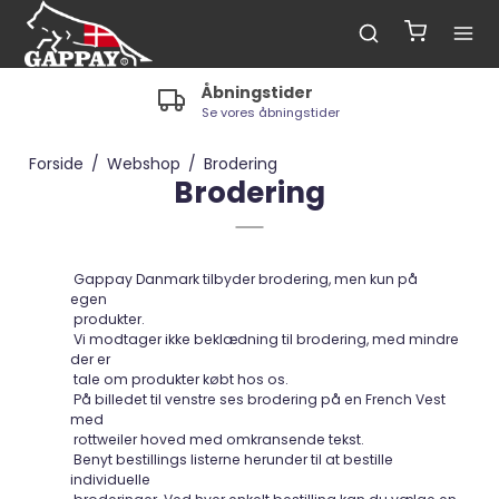
Åbningstider
Se vores åbningstider
Forside
/
Webshop
/
Brodering
Brodering
Gappay Danmark tilbyder brodering, men kun på
egen
produkter.
Vi modtager ikke beklædning til brodering, med mindre
der er
tale om produkter købt hos os.
På billedet til venstre ses brodering på en French Vest
med
rottweiler hoved med omkransende tekst.
Benyt bestillings listerne herunder til at bestille
individuelle