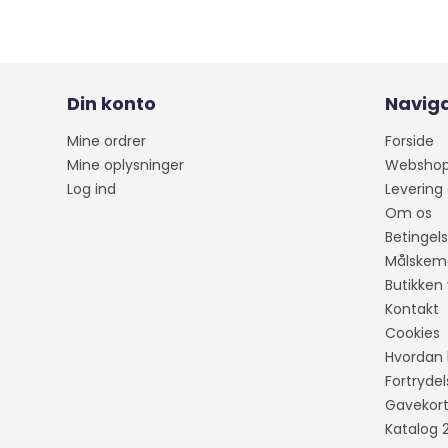
Din konto
Naviga
Mine ordrer
Forside
Mine oplysninger
Websho
Log ind
Levering
Om os
Betingels
Målskem
Butikken 
Kontakt
Cookies
Hvordan 
Fortryde
Gavekor
Katalog 