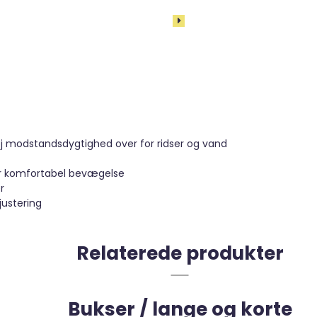
høj modstandsdygtighed over for ridser og vand
or komfortabel bevægelse
r
justering
Relaterede produkter
Bukser / lange og korte