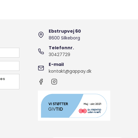
Ebstrupvej 60
8600 Silkeborg
Telefonnr.
30427729
E-mail
kontakt@gappay.dk
des