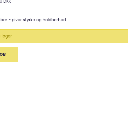
00 DKK
& bælter)
ber - giver styrke og holdbarhed
 lager
ØB