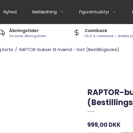
Nyhed
Beklædning
Figurantudstyr
Åbningstider
Cashback
Se vores åbningstider
Få 6 % cashback – direkte p
Andre mærker
Aktivitetslegetøj
Iams Cat - Foder
Arion Fresh
Bide-/legereb
g korte
/
RAPTOR-bukser til mænd - Sort (Bestillingsvare)
Arion Original Cat -
Foder
Arion Original
Legetøj - diverse
Arion Fresh Cat - Foder
Eukanuba
Legetøj til vand
Kattesnacks og
Arion Health & Care
Tøj- & Stofdyr
Godbider
Fodertilskud / Lakseolie
RAPTOR-buk
Legetøj til katte
m.m.
(Bestilling
Kattegrus / Kattebakker
Kingsmoor
m.m
Kingsmoor
999,00 DKK
Hurtta jakker