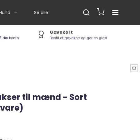
Hund
Se alle
Gavekort
å din konto
Bestil et gavekort og gør en glad
Børster
Boxby
Badeanvisning
Softies Drop / GrainFree
Shampoo
Naturlige snack
Tyggeben
01 - Godbids-bolde m.fl.
ser til mænd - Sort
Dental Sticks
svare)
Hike / K9-Biathlon (Seler