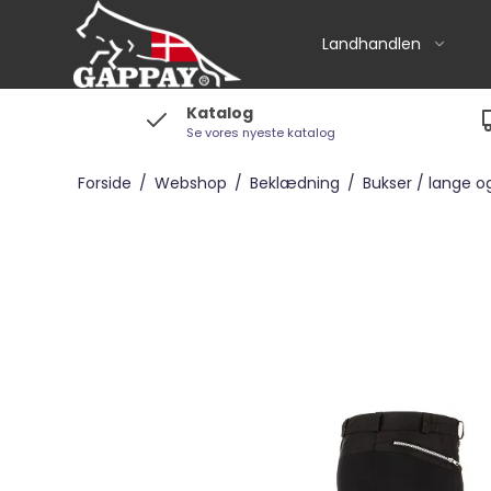
Landhandlen
Katalog
Se vores nyeste katalog
Foderhuse m.m
Aveve
Forside
/
Webshop
/
Beklædning
/
Bukser / lange o
Equifirst
Equsana
Horselux
Spåner og andet
tilbehør
Vitaminer / Mineraler
m.v / Heste-snack
Grime / Træktov /
Børster m.v.