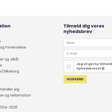
tion
Tilmeld dig vores
nyhedsbrev
p
 og Forsendelse
er og vilkår
Jeg vil gerne tilmel
a
nyhedsbrevet
v/Silkeborg
GODKEND
handler jeg
lse og reklamation
t
2024-2025