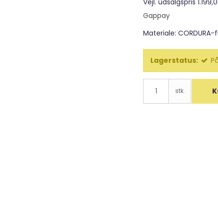
Vejl. udsalgspris 1.199,
Apporter mm
Gappay
Bolde
Materiale: CORDURA-fi
Klikker
Klokker / Kong
Lagerstatus:
På
Magnet
Spor
K
stk.
Udstilling
Vand